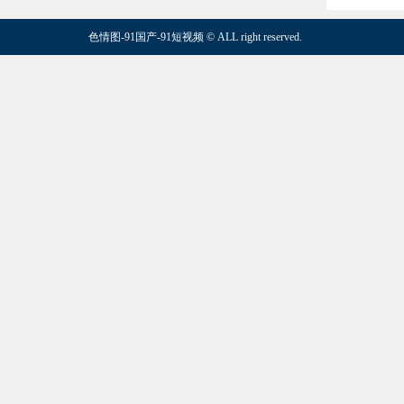
色情图-91国产-91短视频 © ALL right reserved.